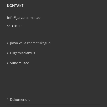
KONTAKT
info@jarvaraamat.ee
513 0109
Järva valla raamatukogud
Lugemiselamus
Sündmused
Dokumendid