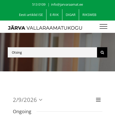
Skip
513 0109
|
info@jarvaraamat.ee
to
content
Eesti artiklid ISE
E-RIIK
DIGAR
RIKSWEB
Search
for:
2/9/2026
Üritu
Views
Day
Select
View
date.
Ongoing
Navig