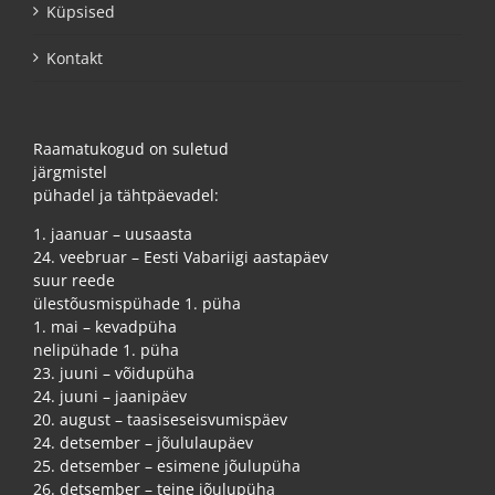
Küpsised
Kontakt
Raamatukogud on suletud
järgmistel
pühadel ja tähtpäevadel:
1. jaanuar – uusaasta
24. veebruar – Eesti Vabariigi aastapäev
suur reede
ülestõusmispühade 1. püha
1. mai – kevadpüha
nelipühade 1. püha
23. juuni – võidupüha
24. juuni – jaanipäev
20. august – taasiseseisvumispäev
24. detsember – jõululaupäev
25. detsember – esimene jõulupüha
26. detsember – teine jõulupüha