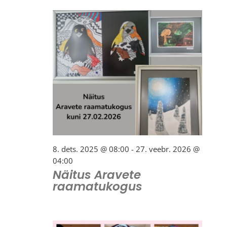
Navi
8. dets. 2025 @ 08:00
-
27. veebr. 2026 @
04:00
Näitus Aravete
raamatukogus